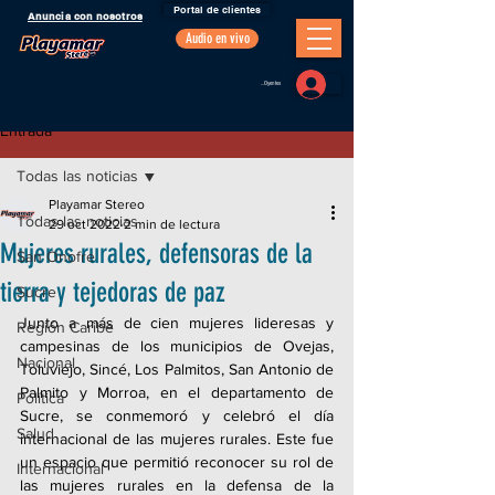
Portal de clientes
Anuncia con nosotros
Audio en vivo
Portal Oyentes
Entrada
Todas las noticias
Playamar Stereo
Todas las noticias
29 oct 2022
2 min de lectura
Mujeres rurales, defensoras de la
San Onofre
tierra y tejedoras de paz
Sucre
Junto a más de cien mujeres lideresas y 
Región Caribe
campesinas de los municipios de Ovejas, 
Nacional
Toluviejo, Sincé, Los Palmitos, San Antonio de 
Palmito y Morroa, en el departamento de 
Política
Sucre, se conmemoró y celebró el día 
Salud
internacional de las mujeres rurales. Este fue 
un espacio que permitió reconocer su rol de 
Internacional
las mujeres rurales en la defensa de la 