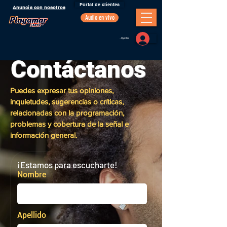
Portal de clientes
Anuncia con nosotros
Audio en vivo
Portal Oyentes
Contácta
nos
Puedes expresar tus opiniones,
inquietudes, sugerencias o críticas,
relacionadas con la programación,
problemas y cobertura de la señal e
información general.
¡Estamos para escucharte!
Nombre
Apellido