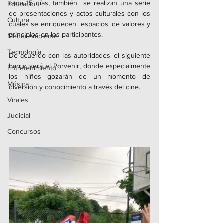
cada 15 días, también  se realizan una serie 
Educación
de presentaciones y actos culturales con los 
Cultura
cuales se enriquecen  espacios  de valores y 
principios en los participantes. 
Medio Ambiente
Tecnología
De acuerdo con las autoridades, el siguiente 
barrio será el Porvenir, donde especialmente 
Entretenimiento
los niños gozarán de un momento de 
Música
diversión y conocimiento a través del cine. 
Virales
Judicial
Concursos