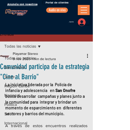
Portal de clientes
Anuncia con nosotros
Audio en vivo
Portal Oyentes
Entrada
Todas las noticias
Playamar Stereo
Todas las noticias
9 nov 2020
1 min de lectura
Comunidad participa de la estrategia
San Onofre
"Cine al Barrio"
Sucre
La iniciativa liderada por la  Policía de 
Región Caribe
infancia y adolescencia   en 
San Onofre
Nacional
busca desarrollar  campañas y planes junto a 
la comunidad para  integrar y brindar un 
Política
momento de esparcimiento en  diferentes 
sectores y barrios del municipio.
Salud
Internacional
A través de estos encuentros realizados  