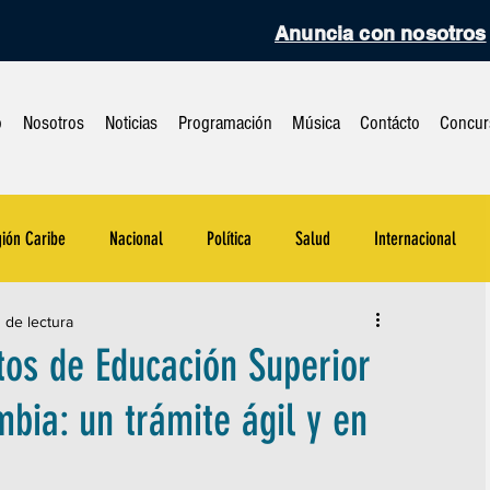
Anuncia con nosotros
o
Nosotros
Noticias
Programación
Música
Contácto
Concur
ión Caribe
Nacional
Política
Salud
Internacional
n de lectura
Tecnología
Entretenimiento
Música
Virales
os de Educación Superior
bia: un trámite ágil y en