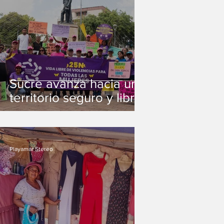
Sucre avanza hacia un
territorio seguro y libre
de violencias de
género
Playamar Stereo