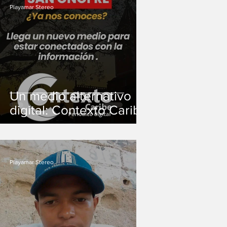
Playamar Stereo
Un medio alternativo
digital: Contexto Caribe
Playamar Stereo