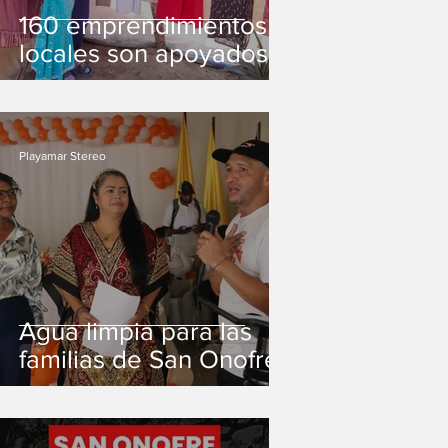
160 emprendimientos
locales son apoyados
con capital semilla
Playamar Stereo
Agua limpia para las
familias de San Onofre