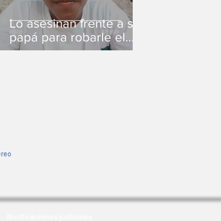
Lo asesinan frente a su
papá para robarle el
celular
ereo
Notificaciones judiciales