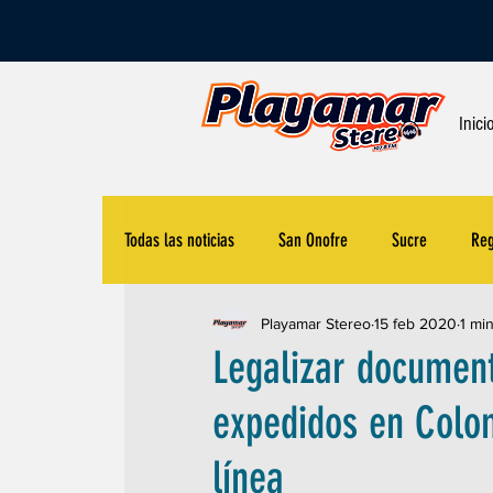
Inici
Todas las noticias
San Onofre
Sucre
Reg
Playamar Stereo
15 feb 2020
1 mi
Educación
Cultura
Medio Ambiente
Legalizar document
expedidos en Colom
Judicial
Concursos
línea