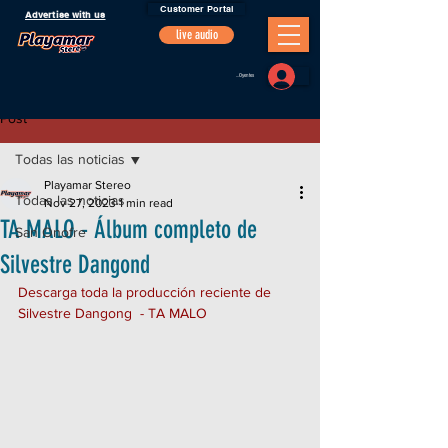
Customer Portal
Advertise with us
live audio
Portal Oyentes
Post
Todas las noticias
Playamar Stereo
Todas las noticias
Nov 27, 2023
1 min read
TA MALO - Álbum completo de
San Onofre
Silvestre Dangond
Descarga toda la producción reciente de 
Silvestre Dangong  - TA MALO