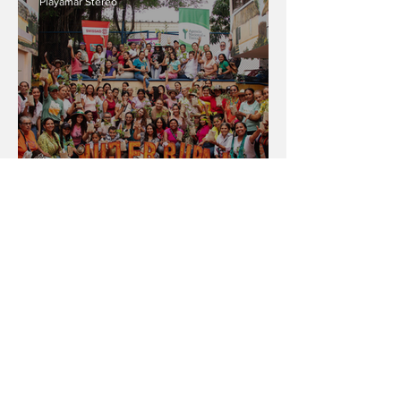
Playamar Stereo
Por un desarrollo rural justo
y equitativo para todas las
mujeres
Playamar Stereo